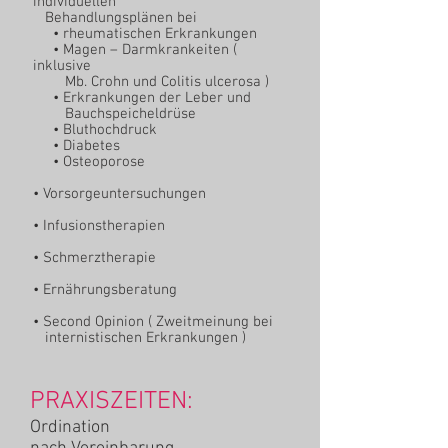
individuellen
Behandlungsplänen bei
• rheumatischen Erkrankungen
• Magen – Darmkrankeiten (
inklusive
Mb. Crohn und Colitis ulcerosa )
• Erkrankungen der Leber und
Bauchspeicheldrüse
• Bluthochdruck
• Diabetes
• Osteoporose
• Vorsorgeuntersuchungen
• Infusionstherapien
• Schmerztherapie
• Ernährungsberatung
• Second Opinion ( Zweitmeinung bei
internistischen Erkrankungen )
PRAXISZEITEN:
Ordination